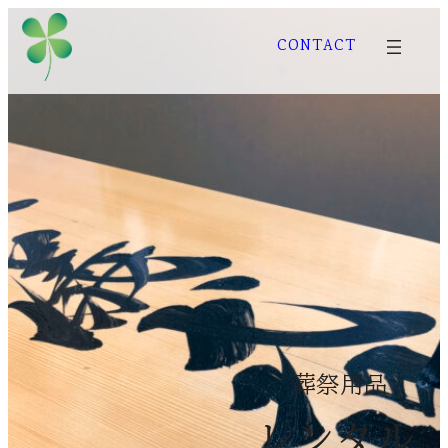
内
CONTACT
容
を
ス
キ
ッ
プ
葬祭用品
レンタル